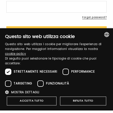
Forgot password?
Questo sito web utilizza cookie
Questo sito web utilizza i cookie per migliorare l'esperienza di
ITALIAN
navigazione. Per maggiori informazioni visualizza la nostra
cookie policy
ENGLISH
Sign up
Di seguito puoi selezionare le tipologie di cookie che puoi
accettare:
STRETTAMENTE NECESSARI
PERFORMANCE
TARGETING
FUNZIONALITÀ
Notify-me
MOSTRA DETTAGLI
By switching the button you will receive an email when the
ACCETTA TUTTO
RIFIUTA TUTTO
exhibitor's catalog is published