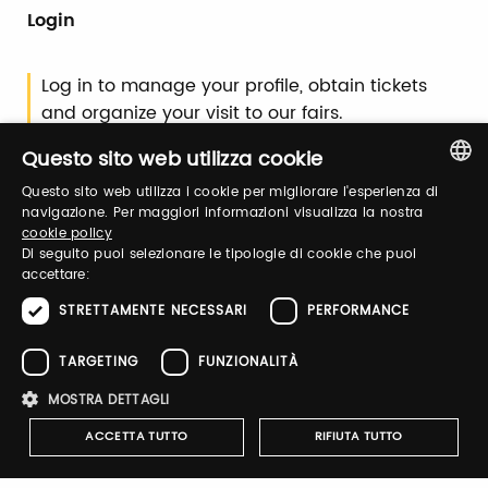
Login
Log in to manage your profile, obtain tickets
and organize your visit to our fairs.
Questo sito web utilizza cookie
Email / username
Questo sito web utilizza i cookie per migliorare l'esperienza di
ITALIAN
navigazione. Per maggiori informazioni visualizza la nostra
cookie policy
ENGLISH
Di seguito puoi selezionare le tipologie di cookie che puoi
accettare:
Password
STRETTAMENTE NECESSARI
PERFORMANCE
TARGETING
FUNZIONALITÀ
Forgot password?
MOSTRA DETTAGLI
ACCETTA TUTTO
RIFIUTA TUTTO