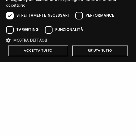
accettare:
STRETTAMENTE NECESSARI
PERFORMANCE
TARGETING
FUNZIONALITÀ
Sign up
MOSTRA DETTAGLI
ACCETTA TUTTO
RIFIUTA TUTTO
Strettamente necessari
Performance
Targeting
Notify-me
Funzionalità
By switching the button you will receive an email when the
exhibitor's catalog is published
I cookie strettamente necessari consentono le funzionalità principali
del sito web come l'accesso dell'utente e la gestione dell'account. Il
sito web non può essere utilizzato correttamente senza i cookie
strettamente necessari.
Nome
Provider
/
Dominio
Scadenza
Descrizione
Company Profile
pittiauthenticator
.pttimmagine
1 anno
Cookie di
autenticazi