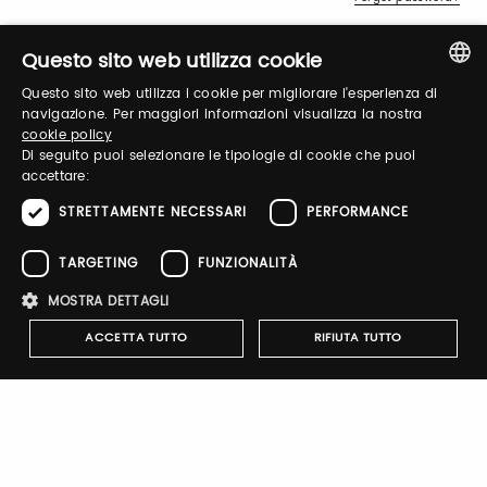
Questo sito web utilizza cookie
Questo sito web utilizza i cookie per migliorare l'esperienza di
ITALIAN
navigazione. Per maggiori informazioni visualizza la nostra
cookie policy
ENGLISH
Di seguito puoi selezionare le tipologie di cookie che puoi
Sign up
accettare:
STRETTAMENTE NECESSARI
PERFORMANCE
TARGETING
FUNZIONALITÀ
AZ. AGR. LE COLOMBARE
MOSTRA DETTAGLI
participates in the Taste 2025
ACCETTA TUTTO
RIFIUTA TUTTO
digital shop.
Click here
, and buy its products with a
20% discount
.
You will get the discount code,
valid from 10 to 23
February
, after your ticket purchase!
Strettamente necessari
Performance
Targeting
Funzionalità
Go to Commerce