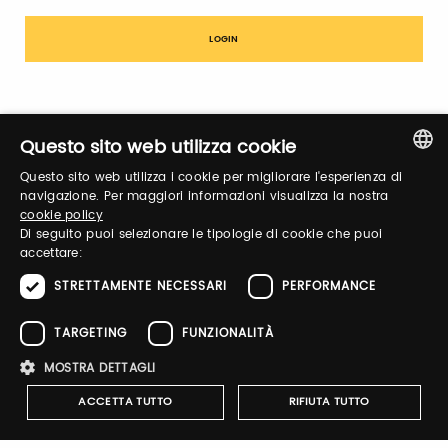
Sign up
Questo sito web utilizza cookie
Questo sito web utilizza i cookie per migliorare l'esperienza di
ITALIAN
navigazione. Per maggiori informazioni visualizza la nostra
cookie policy
ENGLISH
Di seguito puoi selezionare le tipologie di cookie che puoi
AGRIMO' - MULINO E
accettare:
PASTIFICIO participates in the
STRETTAMENTE NECESSARI
PERFORMANCE
Taste 2026 digital shop.
TARGETING
FUNZIONALITÀ
Click on the link, and buy its products with a 20%
discount. You will get the discount code, valid from 5
November 2025 to 23 February 2026, after your ticket
MOSTRA DETTAGLI
purchase!
ACCETTA TUTTO
RIFIUTA TUTTO
Go to Commerce