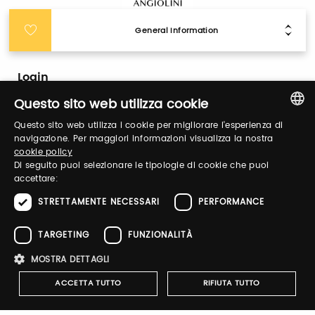
General Information
Login
Questo sito web utilizza cookie
Log in to manage your profile, obtain tickets
Questo sito web utilizza i cookie per migliorare l'esperienza di
and organize your visit to our fairs.
ITALIAN
navigazione. Per maggiori informazioni visualizza la nostra
cookie policy
ENGLISH
Di seguito puoi selezionare le tipologie di cookie che puoi
accettare:
Email / username
STRETTAMENTE NECESSARI
PERFORMANCE
TARGETING
FUNZIONALITÀ
Password
MOSTRA DETTAGLI
ACCETTA TUTTO
RIFIUTA TUTTO
Forgot password?