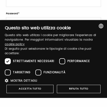
Password
Questo sito web utilizza cookie
Forgot password?
Questo sito web utilizza i cookie per migliorare l'esperienza di
ITALIAN
navigazione. Per maggiori informazioni visualizza la nostra
cookie policy
ENGLISH
Di seguito puoi selezionare le tipologie di cookie che puoi
accettare:
STRETTAMENTE NECESSARI
PERFORMANCE
Sign up
TARGETING
FUNZIONALITÀ
MOSTRA DETTAGLI
ACCETTA TUTTO
RIFIUTA TUTTO
ARTESANA participates in the
Taste 2026 digital shop.