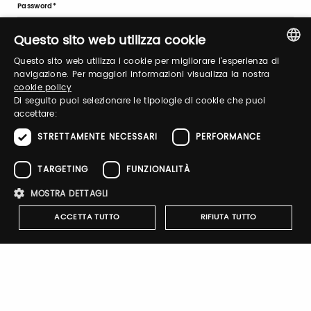
Password
Questo sito web utilizza cookie
Questo sito web utilizza i cookie per migliorare l'esperienza di
Forgot password?
ITALIAN
navigazione. Per maggiori informazioni visualizza la nostra
cookie policy
ENGLISH
Di seguito puoi selezionare le tipologie di cookie che puoi
accettare:
STRETTAMENTE NECESSARI
PERFORMANCE
TARGETING
FUNZIONALITÀ
Sign up
MOSTRA DETTAGLI
ACCETTA TUTTO
RIFIUTA TUTTO
CASA DEL DOLCE -
BERTOLINI&FIGLI participates
Strettamente necessari
Performance
Targeting
in the Taste 2026 digital shop.
Funzionalità
Click on the link, and buy its products with a 20%