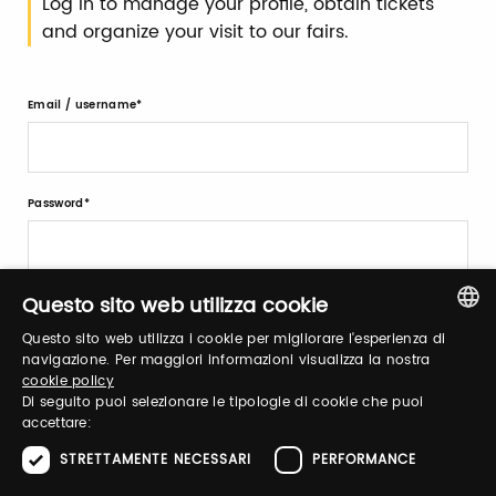
Log in to manage your profile, obtain tickets
and organize your visit to our fairs.
Email / username
Password
Forgot password?
Questo sito web utilizza cookie
Questo sito web utilizza i cookie per migliorare l'esperienza di
ITALIAN
navigazione. Per maggiori informazioni visualizza la nostra
cookie policy
ENGLISH
Di seguito puoi selezionare le tipologie di cookie che puoi
accettare:
STRETTAMENTE NECESSARI
PERFORMANCE
Sign up