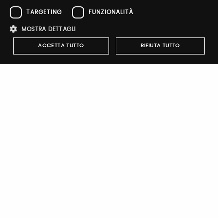
Email / username
TARGETING
FUNZIONALITÀ
MOSTRA DETTAGLI
ACCETTA TUTTO
RIFIUTA TUTTO
Password
Strettamente necessari
Performance
Targeting
Forgot password?
Funzionalità
I cookie strettamente necessari consentono le funzionalità principali
del sito web come l'accesso dell'utente e la gestione dell'account. Il
sito web non può essere utilizzato correttamente senza i cookie
strettamente necessari.
Nome
Provider
/
Dominio
Scadenza
Descrizione
Sign up
pittiauthenticator
.pttimmagine
1 anno
Cookie di
autenticazi
mypitti_id
.pittimmagine.com
1
Cookie di
secondo
autenticazi
wdgt
.pittimmagine.com
1 ora
Cookie di
autenticazi