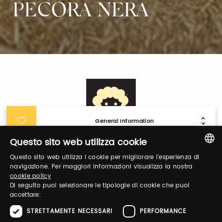
PECORA NERA
General Information
Questo sito web utilizza cookie
Login
Questo sito web utilizza i cookie per migliorare l'esperienza di
ITALIAN
navigazione. Per maggiori informazioni visualizza la nostra
cookie policy
ENGLISH
Log in to manage your profile, obtain tickets
Di seguito puoi selezionare le tipologie di cookie che puoi
and organize your visit to our fairs.
accettare:
STRETTAMENTE NECESSARI
PERFORMANCE