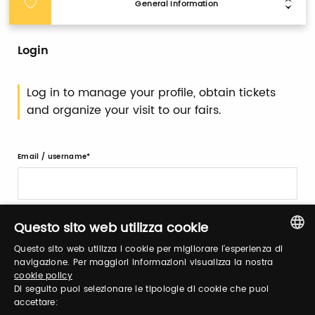
General Information
Login
Log in to manage your profile, obtain tickets
and organize your visit to our fairs.
Email / username
Password
Questo sito web utilizza cookie
Questo sito web utilizza i cookie per migliorare l'esperienza di
ITALIAN
navigazione. Per maggiori informazioni visualizza la nostra
cookie policy
Forgot password?
ENGLISH
Di seguito puoi selezionare le tipologie di cookie che puoi
accettare: