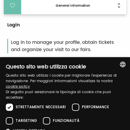
General Information
Login
Log in to manage your profile, obtain tickets
and organize your visit to our fairs.
Questo sito web utilizza cookie
Email / username
Questo sito web utilizza i cookie per migliorare l'esperienza di
ITALIAN
navigazione. Per maggiori informazioni visualizza la nostra
cookie policy
ENGLISH
Di seguito puoi selezionare le tipologie di cookie che puoi
Password
accettare:
STRETTAMENTE NECESSARI
PERFORMANCE
Forgot password?
TARGETING
FUNZIONALITÀ