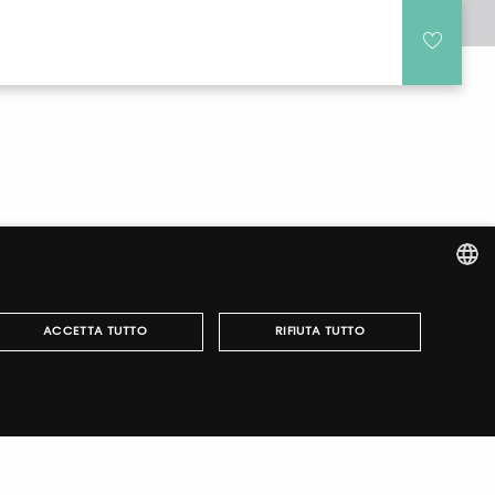
ITALIAN
ACCETTA TUTTO
RIFIUTA TUTTO
ENGLISH
r fairs, obtain your tickets and organize your visit.