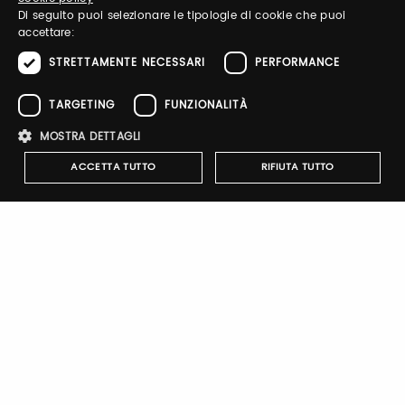
ENGLISH
Di seguito puoi selezionare le tipologie di cookie che puoi
accettare:
STRETTAMENTE NECESSARI
PERFORMANCE
TARGETING
FUNZIONALITÀ
Sign up
MOSTRA DETTAGLI
ACCETTA TUTTO
RIFIUTA TUTTO
Strettamente necessari
Performance
Targeting
Notify-me
Funzionalità
By switching the button you will receive an email when the
exhibitor's catalog is published
I cookie strettamente necessari consentono le funzionalità principali
del sito web come l'accesso dell'utente e la gestione dell'account. Il
sito web non può essere utilizzato correttamente senza i cookie
strettamente necessari.
Nome
Provider
/
Dominio
Scadenza
Descrizione
Brand Profile
pittiauthenticator
.pttimmagine
1 anno
Cookie di