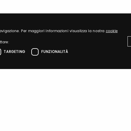
 navigazione. Per maggiori informazioni visualizza la nostra
cookie
ttare:
TARGETING
FUNZIONALITÀ
Sign up
nd organize
Register to visit ou
ttamente necessari
Performance
Targeting
Funzionalità
el sito web come l'accesso dell'utente e la gestione dell'account. Il sito web non 
Sign up
zione
 di autenticazione
 di autenticazione
Forgot password?