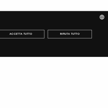
ITALIAN
ACCETTA TUTTO
RIFIUTA TUTTO
ENGLISH
r fairs, obtain your tickets and organize your visit.
può essere utilizzato correttamente senza i cookie