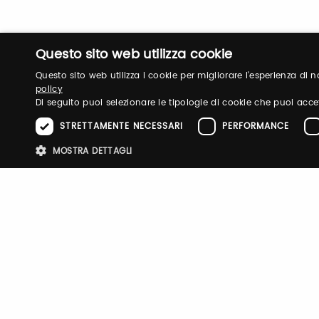
Questo sito web utilizza cookie
Questo sito web utilizza i cookie per migliorare l'esperienza di
policy
Di seguito puoi selezionare le tipologie di cookie che puoi acce
STRETTAMENTE NECESSARI
PERFORMANCE
Login
MOSTRA DETTAGLI
Log in to manage your profile, obtain tickets a
Stre
your visit to our fairs.
I cookie strettamente necessari consentono le funzionalità principali d
strettamente necessari.
Email / username
Password
Nome
Provider
/
Dominio
Scadenza
Descri
pittiauthenticator
.pttimmagine
1 anno
Cookie
mypitti_id
.pittimmagine.com
1
Cookie
secondo