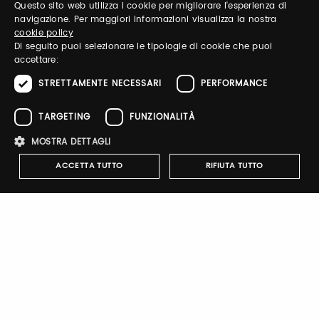
Questo sito web utilizza i cookie per migliorare l'esperienza di
ITALIAN
navigazione. Per maggiori informazioni visualizza la nostra
cookie policy
ENGLISH
Di seguito puoi selezionare le tipologie di cookie che puoi
accettare:
STRETTAMENTE NECESSARI
PERFORMANCE
TARGETING
FUNZIONALITÀ
MOSTRA DETTAGLI
ACCETTA TUTTO
RIFIUTA TUTTO
Strettamente necessari
Performance
Targeting
Funzionalità
I cookie strettamente necessari consentono le funzionalità principali
del sito web come l'accesso dell'utente e la gestione dell'account. Il
sito web non può essere utilizzato correttamente senza i cookie
strettamente necessari.