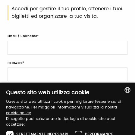
Accedi per gestire il tuo profilo, ottenere i tuoi
biglietti ed organizzare la tua visita.
Email / username
Password
Recupera password
Questo sito web utilizza cookie
Questo sito web utilizza i cookie per migliorare l'esperienza di
ITALIAN
navigazione. Per maggiori informazioni visualizza la nostra
cookie policy
ENGLISH
Di seguito puoi selezionare le tipologie di cookie che puoi
accettare:
STRETTAMENTE NECESSARI
PERFORMANCE