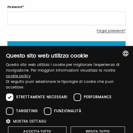
Password
Forgot password?
Questo sito web utilizza cookie
Questo sito web utilizza i cookie per migliorare l'esperienza di
ITALIAN
navigazione. Per maggiori informazioni visualizza la nostra
cookie policy
Sign up
ENGLISH
Di seguito puoi selezionare le tipologie di cookie che puoi
accettare:
STRETTAMENTE NECESSARI
PERFORMANCE
TARGETING
FUNZIONALITÀ
Notify-me
MOSTRA DETTAGLI
By switching the button you will receive an email when the
exhibitor's catalog is published
ACCETTA TUTTO
RIFIUTA TUTTO