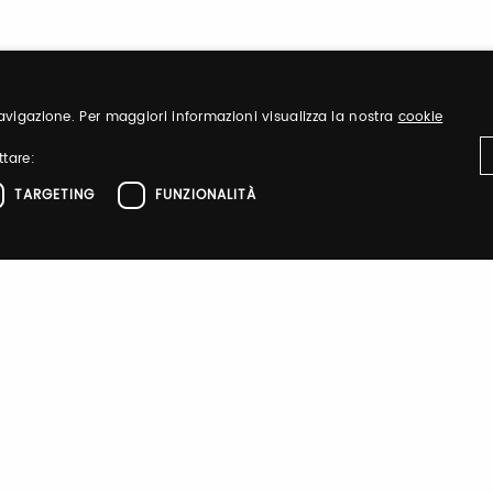
 navigazione. Per maggiori informazioni visualizza la nostra
cookie
ttare:
TARGETING
FUNZIONALITÀ
Sign up
nd organize
Register to visit ou
ttamente necessari
Performance
Targeting
Funzionalità
el sito web come l'accesso dell'utente e la gestione dell'account. Il sito web non 
Sign up
zione
 di autenticazione
 di autenticazione
Forgot password?