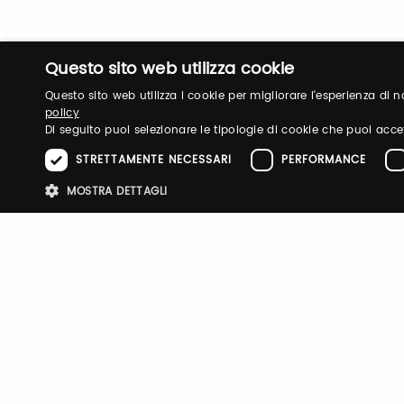
Questo sito web utilizza cookie
Questo sito web utilizza i cookie per migliorare l'esperienza di
policy
Di seguito puoi selezionare le tipologie di cookie che puoi acce
STRETTAMENTE NECESSARI
PERFORMANCE
Login
MOSTRA DETTAGLI
Log in to manage your profile, obtain tickets a
Stre
your visit to our fairs.
I cookie strettamente necessari consentono le funzionalità principali d
strettamente necessari.
Email / username
Password
Nome
Provider
/
Dominio
Scadenza
Descri
pittiauthenticator
.pttimmagine
1 anno
Cookie
mypitti_id
.pittimmagine.com
1
Cookie
secondo