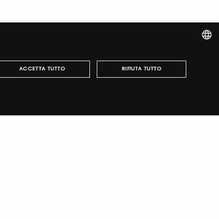
ITALIAN
ACCETTA TUTTO
RIFIUTA TUTTO
ENGLISH
r fairs, obtain your tickets and organize your visit.
può essere utilizzato correttamente senza i cookie