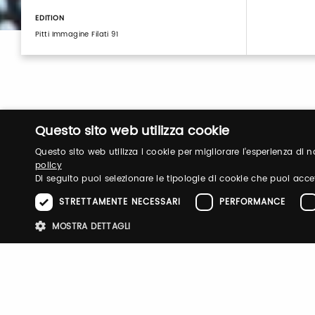
EDITION
Pitti Immagine Filati 91
Questo sito web utilizza cookie
Questo sito web utilizza i cookie per migliorare l'esperienza di
policy
Di seguito puoi selezionare le tipologie di cookie che puoi acce
Login
STRETTAMENTE NECESSARI
PERFORMANCE
MOSTRA DETTAGLI
Log in to manage your profile, obtain tickets a
your visit to our fairs.
Stre
I cookie strettamente necessari consentono le funzionalità principali d
strettamente necessari.