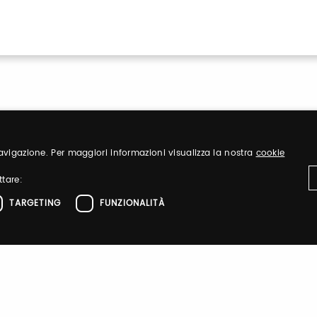
 navigazione. Per maggiori informazioni visualizza la nostra
cookie
ttare:
Sign up
TARGETING
FUNZIONALITÀ
nd organize
Register to visit ou
ttamente necessari
Performance
Targeting
Funzionalità
el sito web come l'accesso dell'utente e la gestione dell'account. Il sito web non 
Sign up