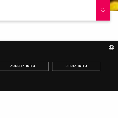
ITALIAN
ACCETTA TUTTO
RIFIUTA TUTTO
ENGLISH
r fairs, obtain your tickets and organize your visit.
può essere utilizzato correttamente senza i cookie