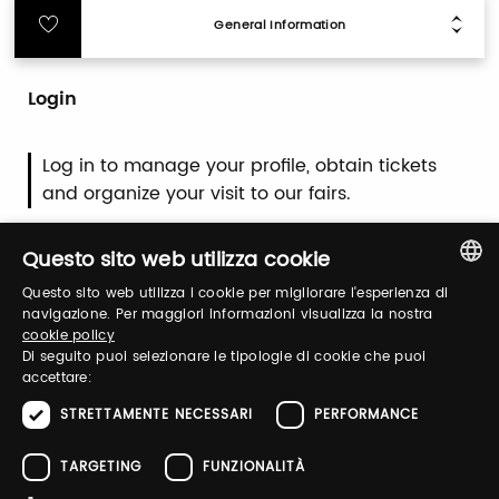
General Information
Login
Log in to manage your profile, obtain tickets
and organize your visit to our fairs.
Questo sito web utilizza cookie
Email / username
Questo sito web utilizza i cookie per migliorare l'esperienza di
ITALIAN
navigazione. Per maggiori informazioni visualizza la nostra
cookie policy
ENGLISH
Di seguito puoi selezionare le tipologie di cookie che puoi
Password
accettare:
STRETTAMENTE NECESSARI
PERFORMANCE
Forgot password?
TARGETING
FUNZIONALITÀ