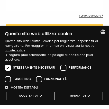
Forgot password?
Questo sito web utilizza cookie
Questo sito web utilizza i cookie per migliorare l'esperienza di
ITALIAN
navigazione. Per maggiori informazioni visualizza la nostra
cookie policy
ENGLISH
Sign up
Di seguito puoi selezionare le tipologie di cookie che puoi
accettare:
STRETTAMENTE NECESSARI
PERFORMANCE
TARGETING
FUNZIONALITÀ
ACCADEMIA OLEARIA
MOSTRA DETTAGLI
participates in the Taste 2025
digital shop.
ACCETTA TUTTO
RIFIUTA TUTTO
Click here
, and buy its products
with a 20% discount
.
You will get the discount code,
valid from 10 to 23