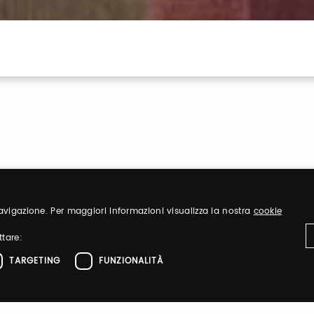
 navigazione. Per maggiori informazioni visualizza la nostra
cookie
Sign up
ttare:
TARGETING
FUNZIONALITÀ
nd organize
Register to visit ou