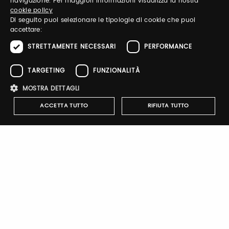
navigazione. Per maggiori informazioni visualizza la nostra
Email / username
cookie policy
ENGLISH
Di seguito puoi selezionare le tipologie di cookie che puoi
accettare:
STRETTAMENTE NECESSARI
PERFORMANCE
Password
TARGETING
FUNZIONALITÀ
MOSTRA DETTAGLI
Forgot password?
ACCETTA TUTTO
RIFIUTA TUTTO
Strettamente necessari
Performance
Targeting
Funzionalità
Sign up
I cookie strettamente necessari consentono le funzionalità principali
del sito web come l'accesso dell'utente e la gestione dell'account. Il
sito web non può essere utilizzato correttamente senza i cookie
strettamente necessari.
Nome
Provider
/
Dominio
Scadenza
Descrizione