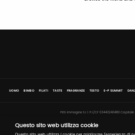
UOMO
BIMBO
FILATI
TASTE
FRAGRANZE
TESTO
E-P SUMMIT
DANZ
Pitti Immagine S.r.l. P.I./CF 03443240480 Capitale
Questo sito web utilizza cookie
Questo sito web utilizza i cookie per migliorare l'esperienza di