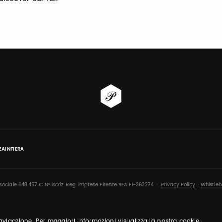
AINFIERA
 sociale 648.457 € N° iscriz. Reg. imprese Firenze REA FI-363274 ·
Privacy Policy
·
Whistleb
 navigazione. Per maggiori informazioni visualizza la nostra
cookie