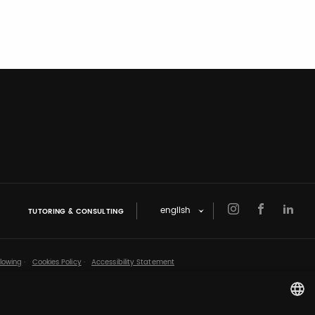
english
TUTORING & CONSULTING
lowing
·
Cookies Policy
·
Accessibility Statement